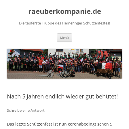
Zum
Inhalt
raeuberkompanie.de
springen
Die tapferste Truppe des Hemeringer Schützenfestes!
Menü
Nach 5 Jahren endlich wieder gut behütet!
Schreibe eine Antwort
Das letzte Schützenfest ist nun coronabedingt schon 5