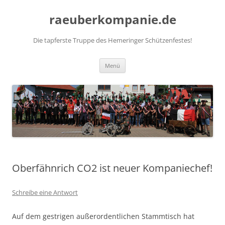
Zum
Inhalt
raeuberkompanie.de
springen
Die tapferste Truppe des Hemeringer Schützenfestes!
Menü
Oberfähnrich CO2 ist neuer Kompaniechef!
Schreibe eine Antwort
Auf dem gestrigen außerordentlichen Stammtisch hat