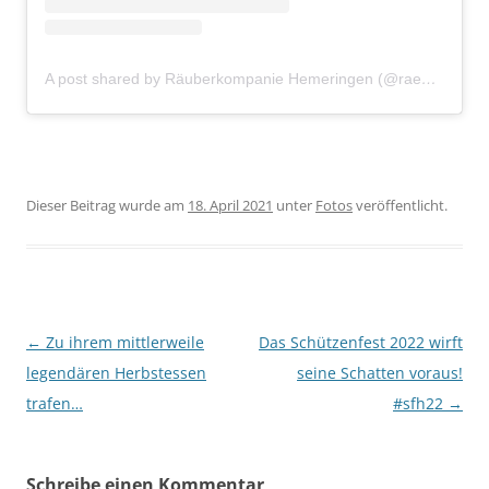
A post shared by Räuberkompanie Hemeringen (@raeuberkompanie)
Dieser Beitrag wurde am
18. April 2021
unter
Fotos
veröffentlicht.
Beitragsnavigation
←
Zu ihrem mittlerweile
Das Schützenfest 2022 wirft
legendären Herbstessen
seine Schatten voraus!
trafen…
#sfh22
→
Schreibe einen Kommentar