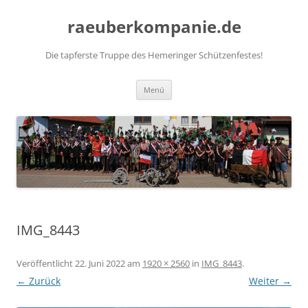
Zum
Inhalt
raeuberkompanie.de
springen
Die tapferste Truppe des Hemeringer Schützenfestes!
Menü
IMG_8443
Veröffentlicht
22. Juni 2022
am
1920 × 2560
in
IMG_8443
.
← Zurück
Weiter →