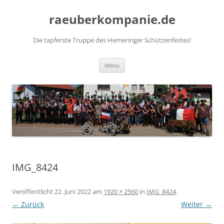
Zum
Inhalt
raeuberkompanie.de
springen
Die tapferste Truppe des Hemeringer Schützenfestes!
Menü
IMG_8424
Veröffentlicht
22. Juni 2022
am
1920 × 2560
in
IMG_8424
.
← Zurück
Weiter →