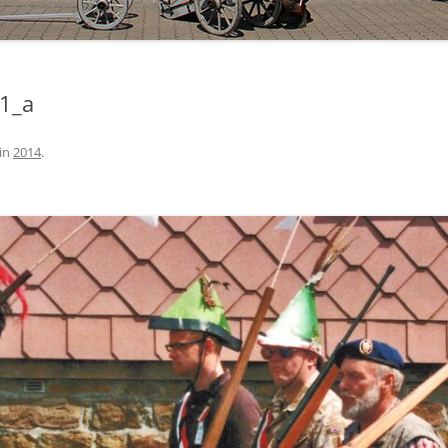
1_a
in
2014
.