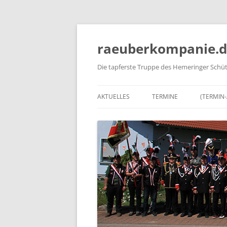
Zum
Inhalt
springen
raeuberkompanie.d
Die tapferste Truppe des Hemeringer Schüt
AKTUELLES
TERMINE
(TERMIN