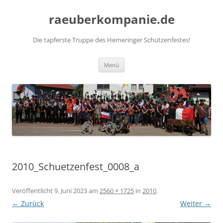
Zum
Inhalt
raeuberkompanie.de
springen
Die tapferste Truppe des Hemeringer Schützenfestes!
Menü
2010_Schuetzenfest_0008_a
Veröffentlicht
9. Juni 2023
am
2560 × 1725
in
2010
.
← Zurück
Weiter →