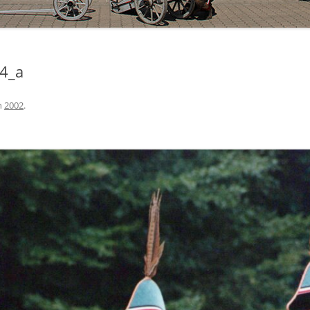
4_a
n
2002
.