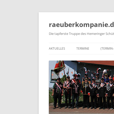
Zum
Inhalt
springen
raeuberkompanie.d
Die tapferste Truppe des Hemeringer Schüt
AKTUELLES
TERMINE
(TERMIN