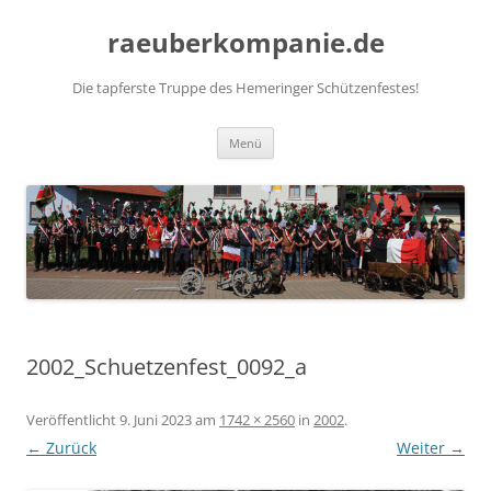
Zum
Inhalt
raeuberkompanie.de
springen
Die tapferste Truppe des Hemeringer Schützenfestes!
Menü
2002_Schuetzenfest_0092_a
Veröffentlicht
9. Juni 2023
am
1742 × 2560
in
2002
.
← Zurück
Weiter →