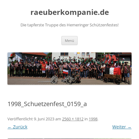
Zum
Inhalt
raeuberkompanie.de
springen
Die tapferste Truppe des Hemeringer Schützenfestes!
Menü
1998_Schuetzenfest_0159_a
Veröffentlicht
9. Juni 2023
am
2560 × 1812
in
1998
.
← Zurück
Weiter →