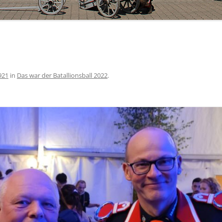
921
in
Das war der Batallionsball 2022
.